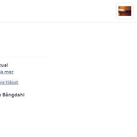
tual
äs mer
are tjänst
e Bångdahl