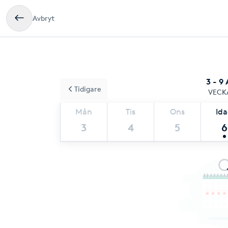
Avbryt
3 - 9
Tidigare
VECK
Mån
Tis
Ons
Id
3
4
5
6