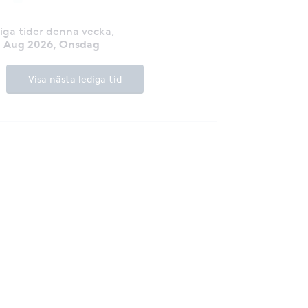
diga tider denna vecka
,
2 Aug 2026, Onsdag
Visa nästa lediga tid