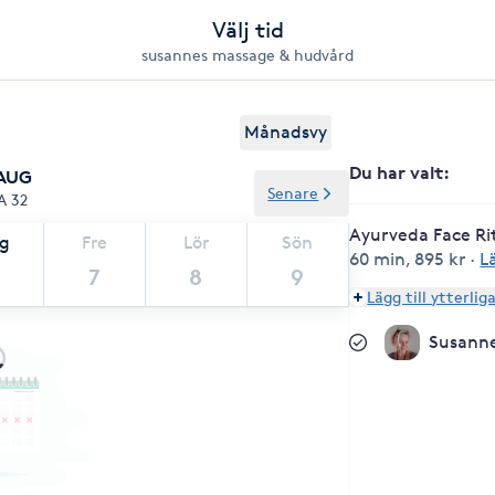
Välj tid
susannes massage & hudvård
Månadsvy
Du har valt
:
 AUG
Senare
A 32
Ayurveda Face Ri
ag
Fre
Lör
Sön
60 min
,
895 kr
·
L
7
8
9
Lägg till ytterlig
Susann