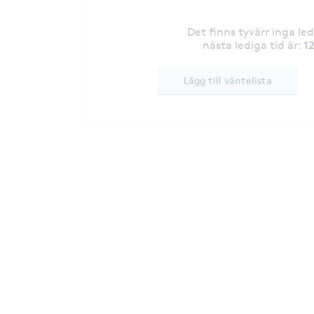
Det finns tyvärr inga le
1
nästa lediga tid är
:
Lägg till väntelista