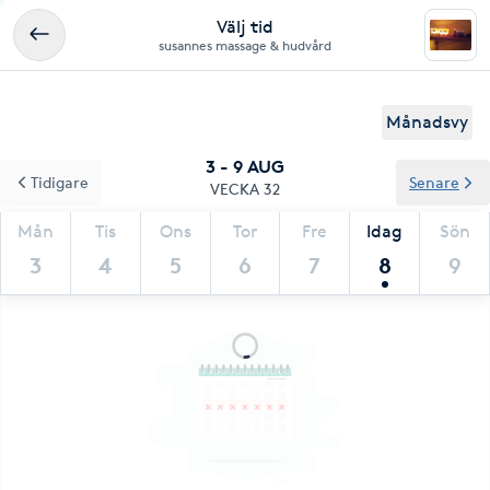
Välj tid
susannes massage & hudvård
Månadsvy
3 - 9 AUG
Tidigare
Senare
VECKA 32
Mån
Tis
Ons
Tor
Fre
Idag
Sön
3
4
5
6
7
8
9