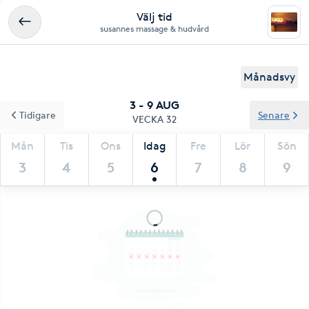
Välj tid
susannes massage & hudvård
Månadsvy
3 - 9 AUG
Tidigare
Senare
VECKA 32
Mån
Tis
Ons
Idag
Fre
Lör
Sön
3
4
5
6
7
8
9