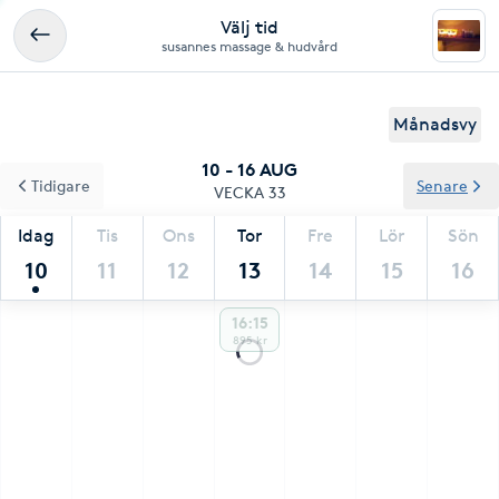
Välj tid
susannes massage & hudvård
Månadsvy
10 - 16 AUG
Tidigare
Senare
VECKA 33
Idag
Tis
Ons
Tor
Fre
Lör
Sön
10
11
12
13
14
15
16
16:15
895 kr