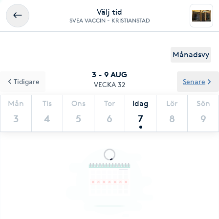
Välj tid
SVEA VACCIN - KRISTIANSTAD
Månadsvy
3 - 9 AUG
Tidigare
Senare
VECKA 32
Mån
Tis
Ons
Tor
Idag
Lör
Sön
3
4
5
6
7
8
9