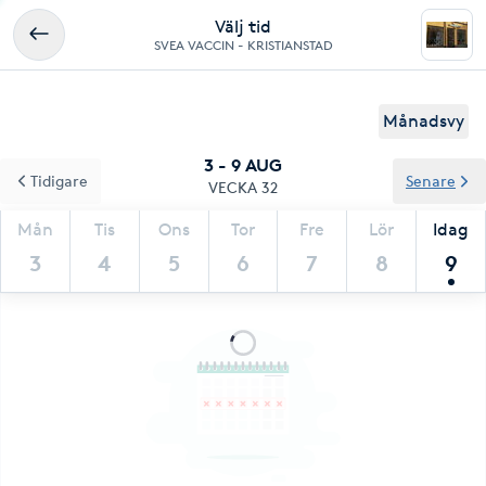
Välj tid
SVEA VACCIN - KRISTIANSTAD
Månadsvy
3 - 9 AUG
Tidigare
Senare
VECKA 32
Mån
Tis
Ons
Tor
Fre
Lör
Idag
3
4
5
6
7
8
9