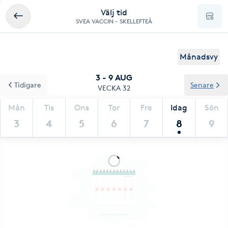
Välj tid
SVEA VACCIN - SKELLEFTEÅ
Månadsvy
3 - 9 AUG
Tidigare
Senare
VECKA 32
Mån
Tis
Ons
Tor
Fre
Idag
Sön
3
4
5
6
7
8
9