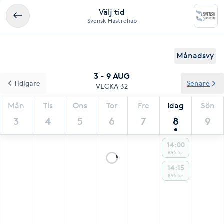
Välj tid
Svensk Hästrehab
Månadsvy
3 - 9 AUG
Tidigare
Senare
VECKA 32
Mån
Tis
Ons
Tor
Fre
Idag
Sön
3
4
5
6
7
8
9
14:00
895 kr
14:15
895 kr