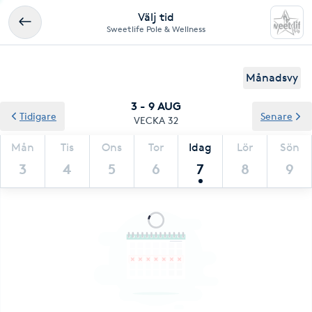
Välj tid
Sweetlife Pole & Wellness
Månadsvy
3 - 9 AUG
Tidigare
Senare
VECKA 32
Mån
Tis
Ons
Tor
Idag
Lör
Sön
3
4
5
6
7
8
9