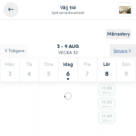
Välj tid
Systrarna Boustedt
Månadsvy
3 - 9 AUG
Tidigare
Senare
VECKA 32
Mån
Tis
Ons
Idag
Fre
Lör
Sön
3
4
5
6
7
8
9
11:00
250 kr
11:30
250 kr
11:45
250 kr