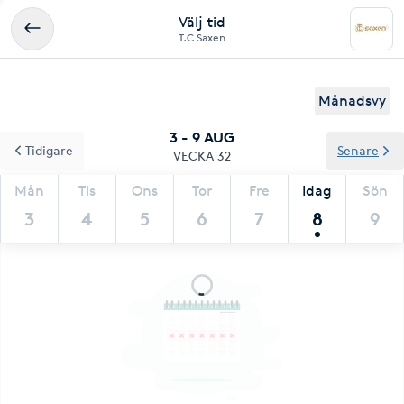
Välj tid
T.C Saxen
Månadsvy
3 - 9 AUG
Tidigare
Senare
VECKA 32
Mån
Tis
Ons
Tor
Fre
Idag
Sön
3
4
5
6
7
8
9