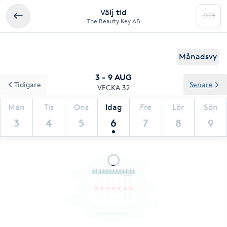
Välj tid
The Beauty Key AB
Månadsvy
3 - 9 AUG
Tidigare
Senare
VECKA 32
Mån
Tis
Ons
Idag
Fre
Lör
Sön
3
4
5
6
7
8
9