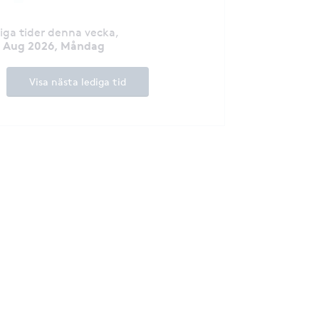
diga tider denna vecka
,
7 Aug 2026, Måndag
Visa nästa lediga tid