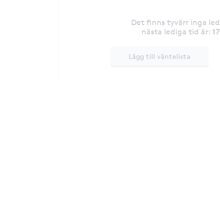
Det finns tyvärr inga le
1
nästa lediga tid är
:
Lägg till väntelista