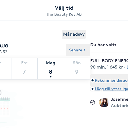
Välj tid
The Beauty Key AB
Månadsvy
Du har valt
:
 AUG
Senare
A 32
FULL BODY ENER
r
Fre
Idag
Sön
90 min
,
1 645 kr
·
7
8
9
Rekommenderade 
Lägg till ytterlig
Josefin
Auktori