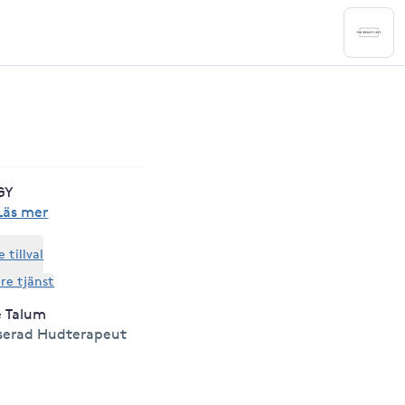
GY
Läs mer
tillval
are tjänst
e Talum
serad Hudterapeut