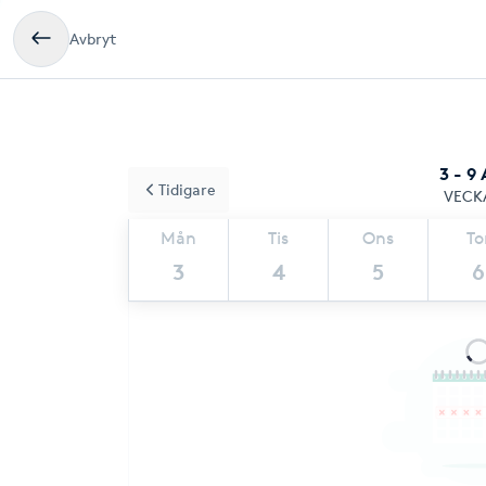
Avbryt
3 - 9
Tidigare
VECK
Mån
Tis
Ons
To
3
4
5
6