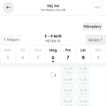
Välj tid
The Beauty Key AB
Månadsvy
3 - 9 AUG
Tidigare
Senare
VECKA 32
Mån
Tis
Ons
Idag
Fre
Lör
Sön
3
4
5
6
7
8
9
11:25
11:30
1 370 kr
1 370 kr
11:45
11:50
1 370 kr
1 370 kr
12:05
12:10
1 370 kr
1 370 kr
12:25
12:30
1 370 kr
1 370 kr