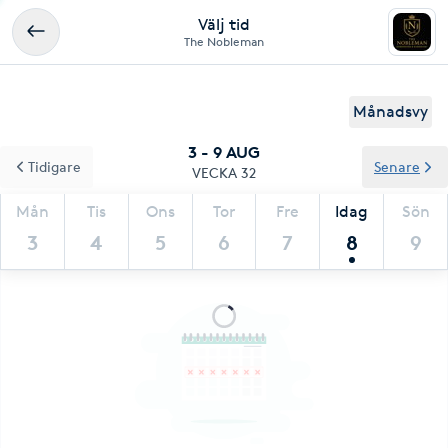
Välj tid
The Nobleman
Månadsvy
3 - 9 AUG
Tidigare
Senare
VECKA 32
Mån
Tis
Ons
Tor
Fre
Idag
Sön
3
4
5
6
7
8
9