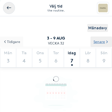
Välj tid
the routine.
Månadsvy
3 - 9 AUG
Tidigare
Senare
VECKA 32
Mån
Tis
Ons
Tor
Idag
Lör
Sön
3
4
5
6
7
8
9