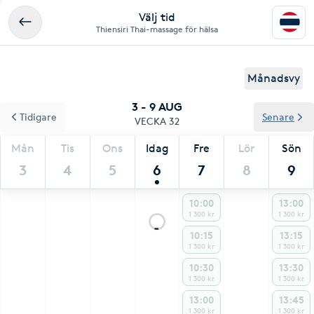
Välj tid
Thiensiri Thai-massage för hälsa
Månadsvy
3 - 9 AUG
Tidigare
Senare
VECKA 32
Mån
Tis
Ons
Idag
Fre
Lör
Sön
3
4
5
6
7
8
9
10:00
13:00
1 300 kr
1 300 kr
10:15
13:15
1 300 kr
1 300 kr
10:30
13:30
1 300 kr
1 300 kr
13:00
13:45
1 300 kr
1 300 kr