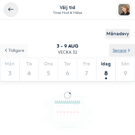
Välj tid
Tinas Hud & Hälsa
Månadsvy
3 - 9 AUG
Tidigare
Senare
VECKA 32
Mån
Tis
Ons
Tor
Fre
Idag
Sön
3
4
5
6
7
8
9