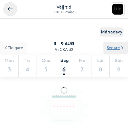
Välj tid
TITE Hudvård
Månadsvy
3 - 9 AUG
Tidigare
Senare
VECKA 32
Mån
Tis
Ons
Idag
Fre
Lör
Sön
3
4
5
6
7
8
9