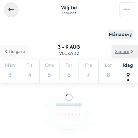
Välj tid
TopKnot
Månadsvy
3 - 9 AUG
Tidigare
Senare
VECKA 32
Mån
Tis
Ons
Tor
Fre
Lör
Idag
3
4
5
6
7
8
9