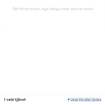
Det finns tyvärr inga lediga tider denna vecka
1 vald tjänst
Lägg till eller ändra