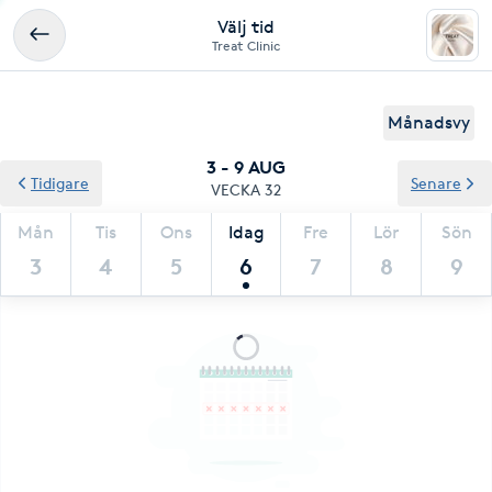
Välj tid
Treat Clinic
Månadsvy
3 - 9 AUG
Tidigare
Senare
VECKA 32
Mån
Tis
Ons
Idag
Fre
Lör
Sön
3
4
5
6
7
8
9