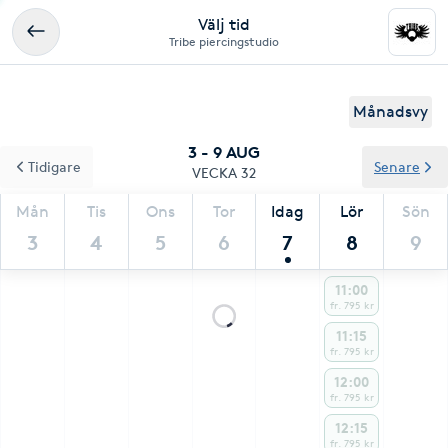
Välj tid
Tribe piercingstudio
Månadsvy
3 - 9 AUG
Tidigare
Senare
VECKA 32
Mån
Tis
Ons
Tor
Idag
Lör
Sön
3
4
5
6
7
8
9
11:00
fr. 795 kr
11:15
fr. 795 kr
12:00
fr. 795 kr
12:15
fr. 795 kr