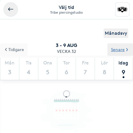
Välj tid
Tribe piercingstudio
Månadsvy
3 - 9 AUG
Tidigare
Senare
VECKA 32
Mån
Tis
Ons
Tor
Fre
Lör
Idag
3
4
5
6
7
8
9