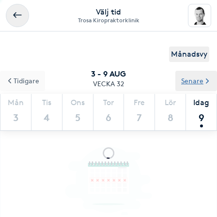
Välj tid
Trosa Kiropraktorklinik
Månadsvy
3 - 9 AUG
Tidigare
Senare
VECKA 32
Mån
Tis
Ons
Tor
Fre
Lör
Idag
3
4
5
6
7
8
9