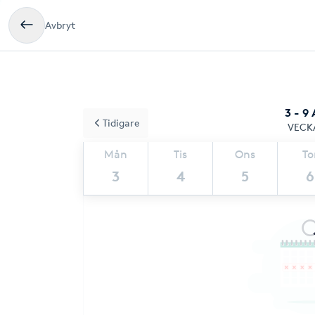
Avbryt
3 - 9
Tidigare
VECK
Mån
Tis
Ons
To
3
4
5
6