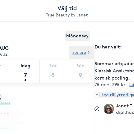
Välj tid
True Beauty by Janet
Månadsvy
Du har valt
:
 AUG
Senare
A 32
Sommar erbjudand
r
Idag
Lör
Sön
Klassisk Ansikts
7
8
9
kemisk peeling.
75 min
,
795 kr
·
L
Lägg till ytterlig
Janet T
dipl.hu