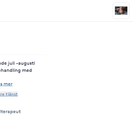
e juli -augusti
behandling med
äs mer
are tjänst
dterapeut