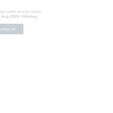
diga tider denna vecka
,
0 Aug 2026, Måndag
lediga tid