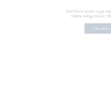
Det finns tyvärr inga le
1
nästa lediga tid är
:
Visa nästa 