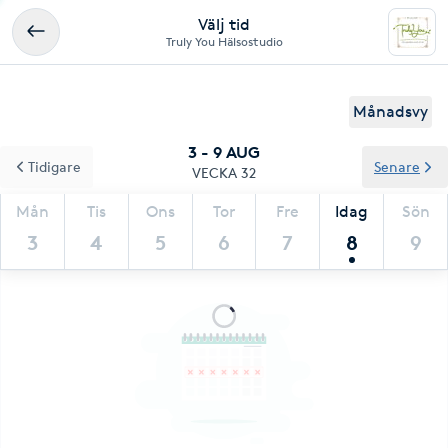
Välj tid
Truly You Hälsostudio
Månadsvy
3 - 9 AUG
Tidigare
Senare
VECKA 32
Mån
Tis
Ons
Tor
Fre
Idag
Sön
3
4
5
6
7
8
9