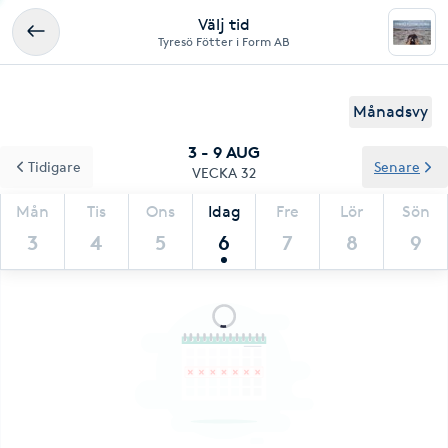
Välj tid
Tyresö Fötter i Form AB
Månadsvy
3 - 9 AUG
Tidigare
Senare
VECKA 32
Mån
Tis
Ons
Idag
Fre
Lör
Sön
3
4
5
6
7
8
9