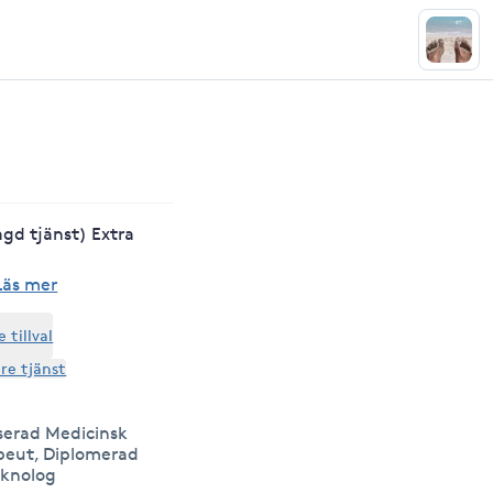
gd tjänst) Extra
Läs mer
tillval
are tjänst
serad Medicinsk
peut, Diplomerad
eknolog