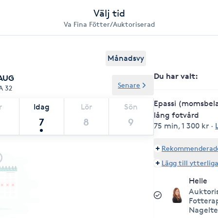
Välj tid
Va Fina Fötter/Auktoriserad
Månadsvy
Du har valt
:
 AUG
Senare
A 32
Epassi (momsbela
r
Idag
Lör
Sön
lång fotvård
7
8
9
75 min
,
1 300 kr
·
Rekommenderade 
Lägg till ytterlig
Helle
Auktori
Fottera
Nagelt