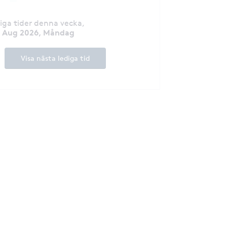
diga tider denna vecka
,
0 Aug 2026, Måndag
Visa nästa lediga tid