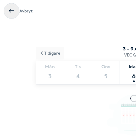
Avbryt
3 - 9
Tidigare
VECK
Mån
Tis
Ons
Id
3
4
5
6