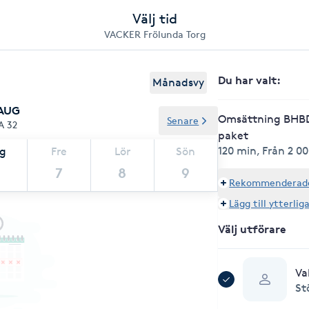
Välj tid
VACKER Frölunda Torg
Du har valt
:
Månadsvy
 AUG
Omsättning BHBD 
Senare
A 32
paket
120 min
,
Från 2 00
ag
Fre
Lör
Sön
7
8
9
Rekommenderade 
Lägg till ytterlig
Välj utförare
Va
St