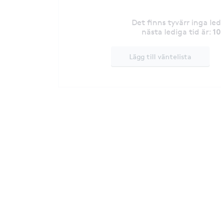
Det finns tyvärr inga le
1
nästa lediga tid är
:
Lägg till väntelista