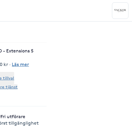
- Extensions 5
0 kr
·
Läs mer
tillval
are tjänst
lfri utförare
örst tillgänglighet