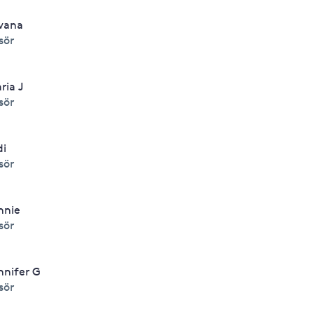
lvana
isör
ria J
isör
di
isör
nnie
isör
nnifer G
isör