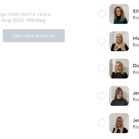
Si
diga tider denna vecka
,
Fr
0 Aug 2026, Måndag
Visa nästa lediga tid
Ma
Fr
Di
Fr
Je
Fr
Je
Fr