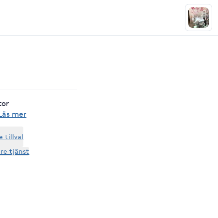
tor
Läs mer
tillval
are tjänst