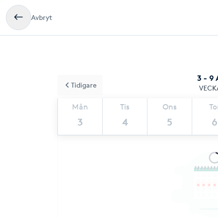
Avbryt
3 - 9
Tidigare
VECK
Mån
Tis
Ons
To
3
4
5
6