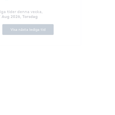
diga tider denna vecka
,
 Aug 2026, Torsdag
Visa nästa lediga tid