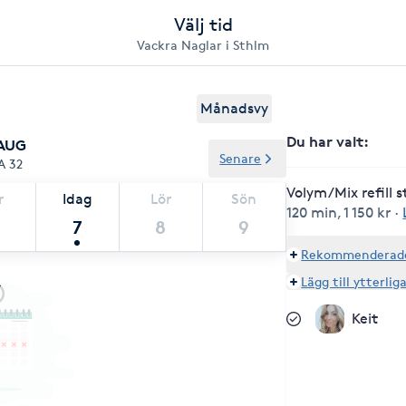
Välj tid
Vackra Naglar i Sthlm
Månadsvy
Du har valt
:
 AUG
Senare
A 32
Volym/Mix refill s
r
Idag
Lör
Sön
120 min
,
1 150 kr
·
7
8
9
Rekommenderade 
Lägg till ytterlig
Keit