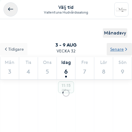
Välj tid
Vallentuna Hudvårdssalong
Månadsvy
3 - 9 AUG
Tidigare
Senare
VECKA 32
Mån
Tis
Ons
Idag
Fre
Lör
Sön
3
4
5
6
7
8
9
11:15
295 kr