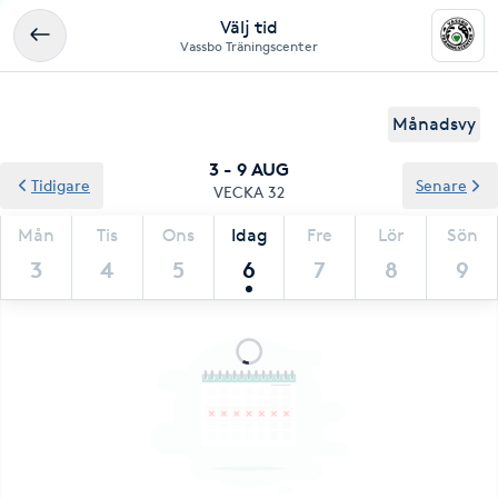
Välj tid
Vassbo Träningscenter
Månadsvy
3 - 9 AUG
Tidigare
Senare
VECKA 32
Mån
Tis
Ons
Idag
Fre
Lör
Sön
3
4
5
6
7
8
9