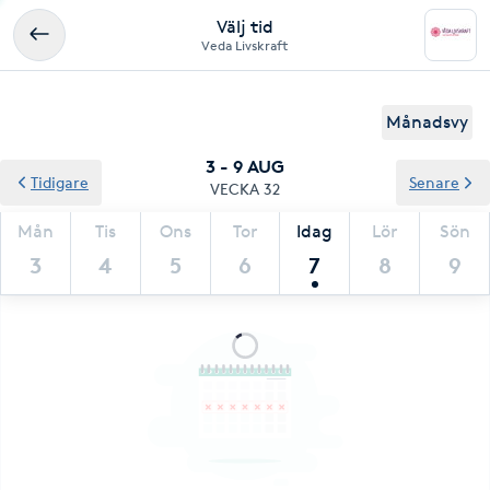
Välj tid
Veda Livskraft
Månadsvy
3 - 9 AUG
Tidigare
Senare
VECKA 32
Mån
Tis
Ons
Tor
Idag
Lör
Sön
3
4
5
6
7
8
9