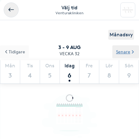
Välj tid
Venturakliniken
Månadsvy
3 - 9 AUG
Tidigare
Senare
VECKA 32
Mån
Tis
Ons
Idag
Fre
Lör
Sön
3
4
5
6
7
8
9