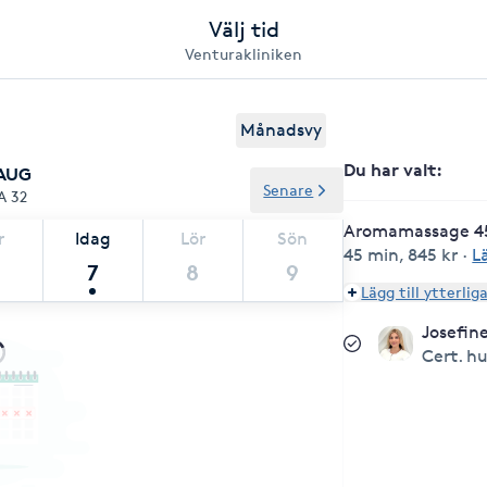
Välj tid
Venturakliniken
Månadsvy
Du har valt
:
 AUG
Senare
A 32
Aromamassage 4
r
Idag
Lör
Sön
45 min
,
845 kr
·
L
7
8
9
Lägg till ytterlig
Josefin
Cert. h