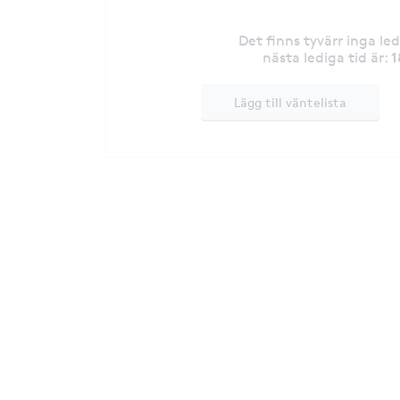
Det finns tyvärr inga le
1
nästa lediga tid är
:
Lägg till väntelista