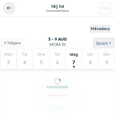
Välj tid
Venturakliniken
Månadsvy
3 - 9 AUG
Tidigare
Senare
VECKA 32
Mån
Tis
Ons
Tor
Idag
Lör
Sön
3
4
5
6
7
8
9