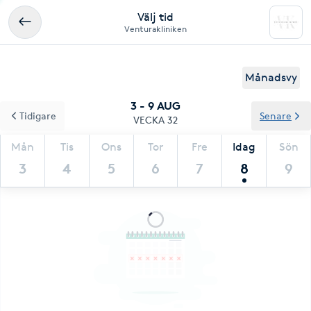
Välj tid
Venturakliniken
Månadsvy
3 - 9 AUG
Tidigare
Senare
VECKA 32
Mån
Tis
Ons
Tor
Fre
Idag
Sön
3
4
5
6
7
8
9