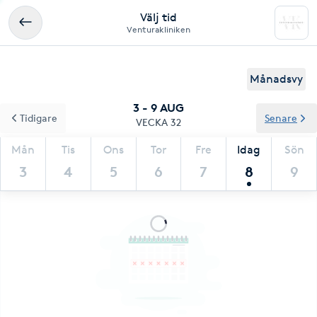
Välj tid
Venturakliniken
Månadsvy
3 - 9 AUG
Tidigare
Senare
VECKA 32
Mån
Tis
Ons
Tor
Fre
Idag
Sön
3
4
5
6
7
8
9