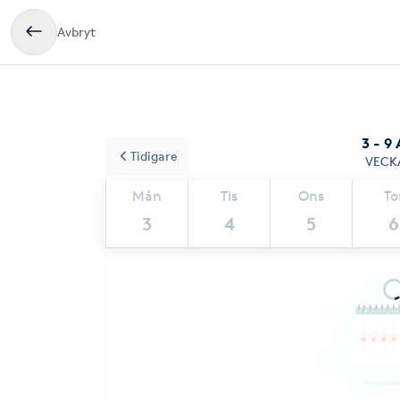
Avbryt
3 - 9
Tidigare
VECK
Mån
Tis
Ons
To
3
4
5
6