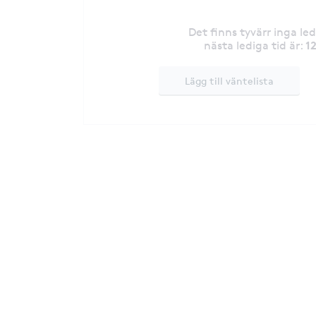
Det finns tyvärr inga le
1
nästa lediga tid är
:
Lägg till väntelista