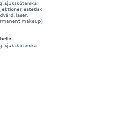
g. sjuksköterska
njektioner, estetisk
dvård, laser,
rmanent makeup)
abelle
g. sjuksköterska