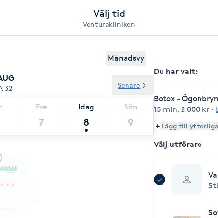
Välj tid
Venturakliniken
Månadsvy
Du har valt
:
 AUG
Senare
A 32
Botox - Ögonbryn
r
Fre
Idag
Sön
15 min
,
2 000 kr
·
7
8
9
Lägg till ytterlig
Välj utförare
Va
St
So