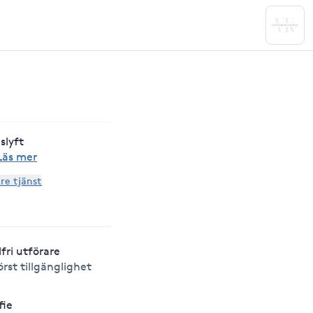
slyft
Läs mer
are tjänst
lfri utförare
örst tillgänglighet
fie