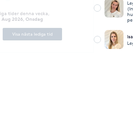
Le
(I
diga tider denna vecka
,
hu
2 Aug 2026, Onsdag
pe
Visa nästa lediga tid
Is
Le