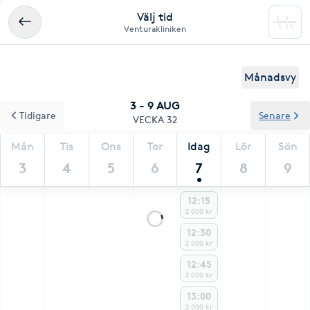
Välj tid
Venturakliniken
Månadsvy
3 - 9 AUG
Tidigare
Senare
VECKA 32
Mån
Tis
Ons
Tor
Idag
Lör
Sön
3
4
5
6
7
8
9
12:15
2 000 kr
12:30
2 000 kr
12:45
2 000 kr
13:00
2 000 kr