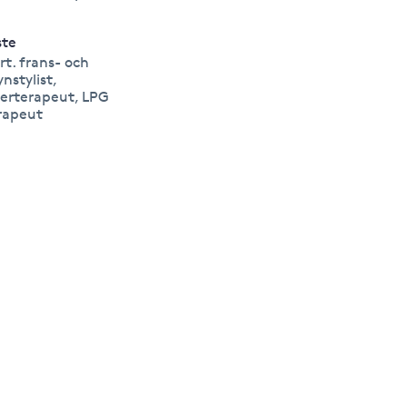
ste
rt. frans- och
ynstylist,
serterapeut, LPG
rapeut