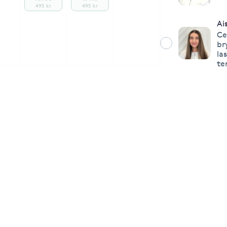
495 kr
495 kr
Ai
Ce
br
la
te