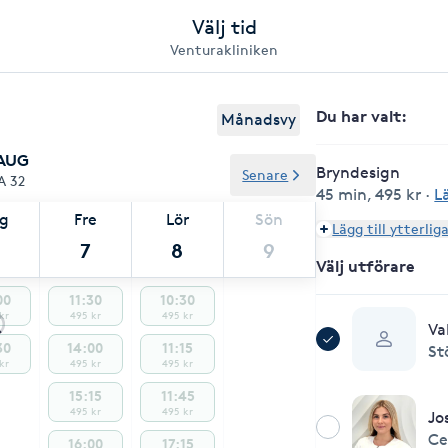
Välj tid
Venturakliniken
Du har valt
:
Månadsvy
 AUG
Bryndesign
Senare
A 32
45 min
,
495 kr
·
L
ag
Fre
Lör
Sön
Lägg till ytterlig
7
8
9
Välj utförare
00
11:30
10:30
kr
495 kr
495 kr
Va
30
14:00
11:15
St
kr
495 kr
495 kr
15:15
11:45
495 kr
495 kr
Jo
Ce
16:00
17:15