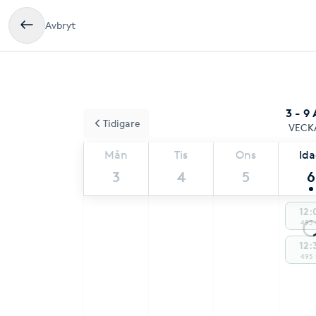
Avbryt
3 - 9
Tidigare
VECK
Mån
Tis
Ons
Id
3
4
5
6
12:
495 
12:
495 