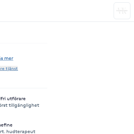
äs mer
are tjänst
lfri utförare
örst tillgänglighet
sefine
rt. hudterapeut