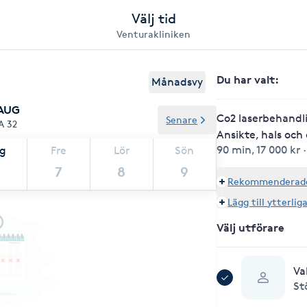
Välj tid
Venturakliniken
Du har valt
:
Månadsvy
 AUG
Co2 laserbehandli
Senare
A 32
Ansikte, hals och
90 min
,
17 000 kr
ag
Fre
Lör
Sön
7
8
9
Rekommenderade 
Lägg till ytterlig
Välj utförare
Va
St