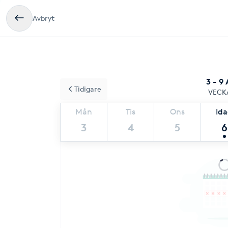
Avbryt
3 - 9
Tidigare
VECK
Mån
Tis
Ons
Id
3
4
5
6