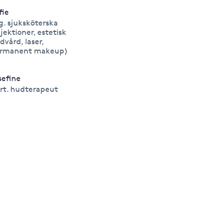
fie
g. sjuksköterska
njektioner, estetisk
dvård, laser,
rmanent makeup)
sefine
rt. hudterapeut