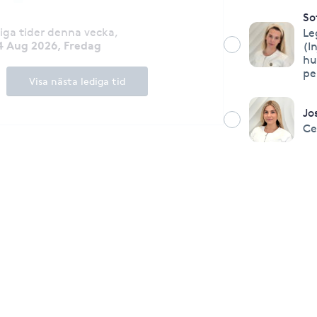
So
diga tider denna vecka
,
Le
4 Aug 2026, Fredag
(I
hu
pe
Visa nästa lediga tid
Jo
Ce