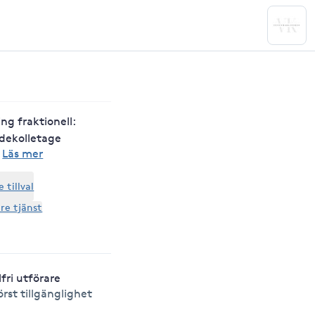
ng fraktionell:
 dekolletage
·
Läs mer
tillval
are tjänst
lfri utförare
örst tillgänglighet