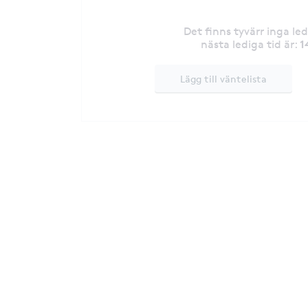
Det finns tyvärr inga le
1
nästa lediga tid är
:
Lägg till väntelista