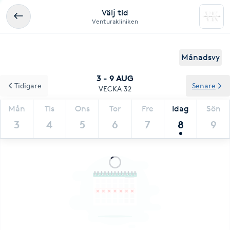
Välj tid
Venturakliniken
Månadsvy
3 - 9 AUG
Tidigare
Senare
VECKA 32
Mån
Tis
Ons
Tor
Fre
Idag
Sön
3
4
5
6
7
8
9