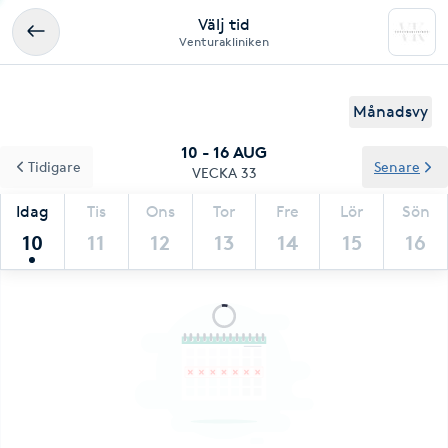
Välj tid
Venturakliniken
Månadsvy
10 - 16 AUG
Tidigare
Senare
VECKA 33
Idag
Tis
Ons
Tor
Fre
Lör
Sön
10
11
12
13
14
15
16