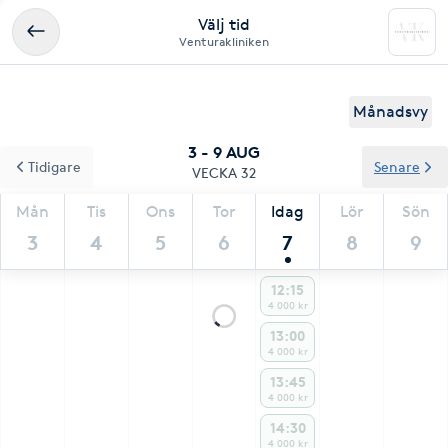
Välj tid
Venturakliniken
Månadsvy
3 - 9 AUG
Tidigare
Senare
VECKA 32
Mån
Tis
Ons
Tor
Idag
Lör
Sön
3
4
5
6
7
8
9
12:15
4 000 kr
13:00
4 000 kr
13:45
4 000 kr
14:30
4 000 kr