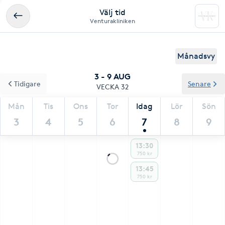
Välj tid
Venturakliniken
Månadsvy
3 - 9 AUG
Tidigare
Senare
VECKA 32
Mån
Tis
Ons
Tor
Idag
Lör
Sön
3
4
5
6
7
8
9
13:30
750 kr
13:45
750 kr