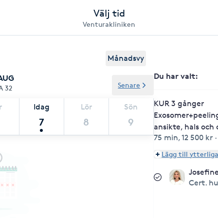
Välj tid
Venturakliniken
Månadsvy
Du har valt
:
 AUG
Senare
A 32
KUR 3 gånger
r
Idag
Lör
Sön
Exosomer+peelin
7
8
9
ansikte, hals och
75 min
,
12 500 kr
Lägg till ytterlig
Josefin
Cert. h