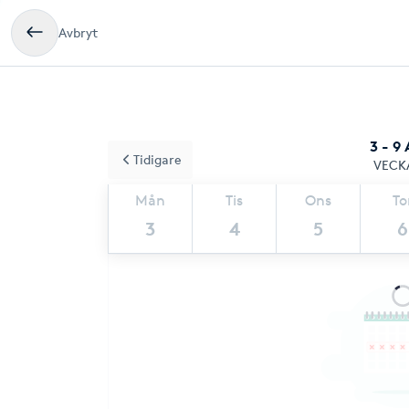
Avbryt
3 - 9
Tidigare
VECK
Mån
Tis
Ons
To
3
4
5
6