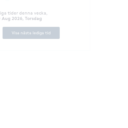
diga tider denna vecka
,
 Aug 2026, Torsdag
Visa nästa lediga tid