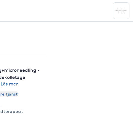
g+microneedling -
 dekolletage
·
Läs mer
are tjänst
e
udterapeut