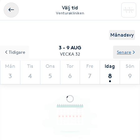
Välj tid
Venturakliniken
Månadsvy
3 - 9 AUG
Tidigare
Senare
VECKA 32
Mån
Tis
Ons
Tor
Fre
Idag
Sön
3
4
5
6
7
8
9