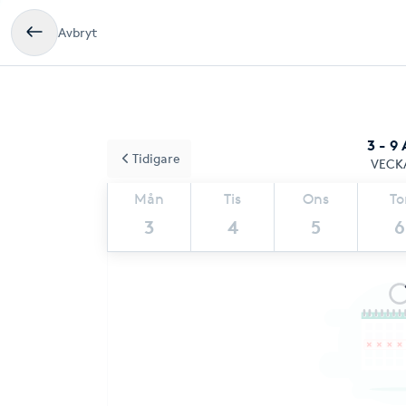
Avbryt
3 - 9
Tidigare
VECK
Mån
Tis
Ons
To
3
4
5
6