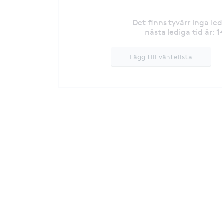
Det finns tyvärr inga le
1
nästa lediga tid är
:
Lägg till väntelista