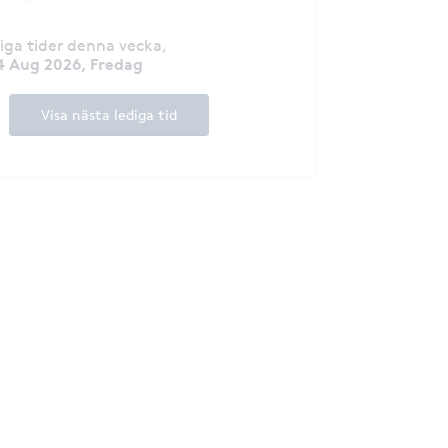
diga tider denna vecka
,
4 Aug 2026, Fredag
Visa nästa lediga tid