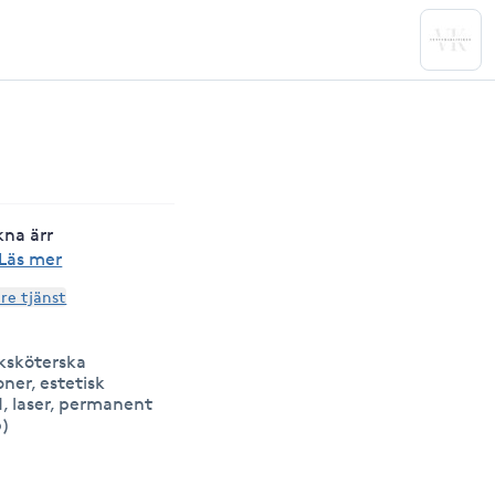
kna ärr
Läs mer
are tjänst
uksköterska
oner, estetisk
, laser, permanent
)