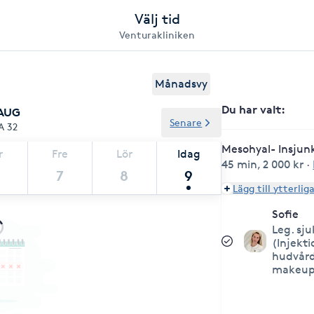
Välj tid
Venturakliniken
Månadsvy
Du har valt
:
 AUG
Senare
A 32
Mesohyal- Insjun
r
Fre
Lör
Idag
45 min
,
2 000 kr
·
7
8
9
Lägg till ytterlig
Sofie
Leg. sj
(Injekti
hudvård
makeup