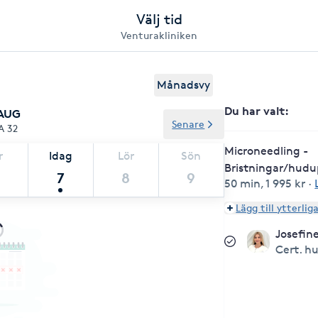
Välj tid
Venturakliniken
Månadsvy
Du har valt
:
 AUG
Senare
A 32
Microneedling -
r
Idag
Lör
Sön
Bristningar/hud
7
8
9
50 min
,
1 995 kr
·
Lägg till ytterlig
Josefin
Cert. h