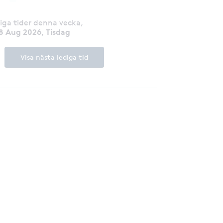
diga tider denna vecka
,
8 Aug 2026, Tisdag
Visa nästa lediga tid