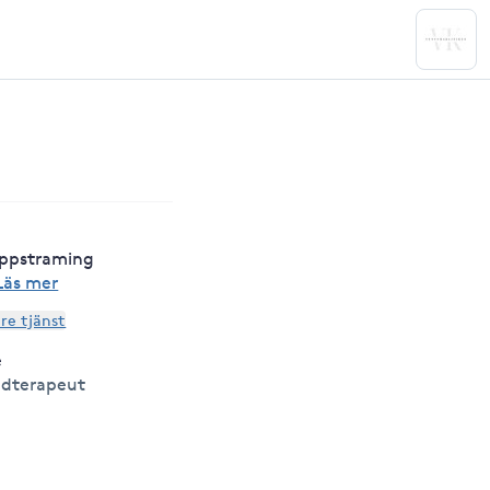
uppstraming
Läs mer
are tjänst
e
udterapeut