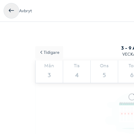
Avbryt
3 - 9
Tidigare
VECK
Mån
Tis
Ons
To
3
4
5
6