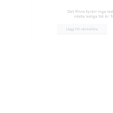
Det finns tyvärr inga le
1
nästa lediga tid är
:
Lägg till väntelista